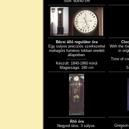
Size: 60x40 cm
Bécsi álló regulátor óra
Clo
Egy sulyos precíziós szerkezettel
With the m
mahagóni furnéros tokban eredeti
in ori
állapotban.
Time of cr
Készült: 1840-1860 körül
Magassága: 180 cm
S
Álló óra
Gregson 
Negyed ütos, 3 súlyos.