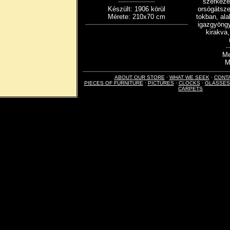
szerkeze
Készült: 1906 körül
orsógátsze
Mérete: 210x70 cm
tokban, al
igazgyöngy
kirakva,
Me
M
ABOUT OUR STORE
·
WHAT WE SEEK
·
CONT
PIECES OF FURNITURE
·
PICTURES
·
CLOCKS
·
GLASSES
CARPETS