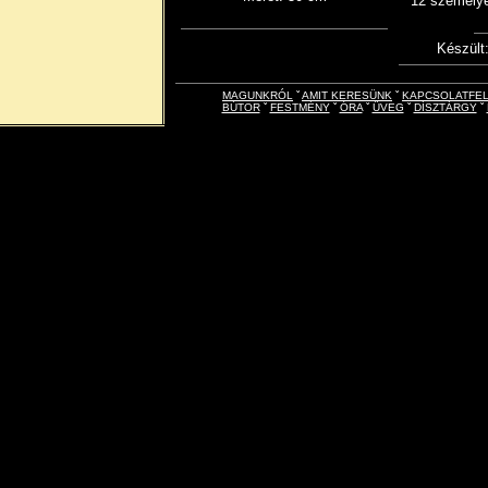
12 személye
Készült
MAGUNKRÓL
ˇ
AMIT KERESÜNK
ˇ
KAPCSOLATFE
BÚTOR
ˇ
FESTMÉNY
ˇ
ÓRA
ˇ
ÜVEG
ˇ
DÍSZTÁRGY
ˇ