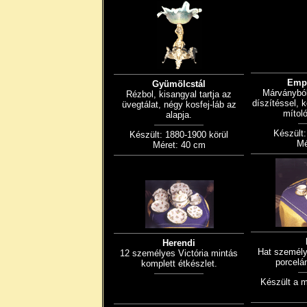
Emp
Gyümölcstál
Márványból
Rézbol, kisangyal tartja az
díszítéssel, 
üvegtálat, négy kosfej-láb az
mítoló
alapja.
Készült:
Készült: 1880-1900 körül
Mé
Méret: 40 cm
Herendi
Hat személy
12 személyes Victória mintás
porcelá
komplett étkészlet.
Készült a 