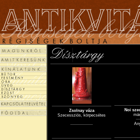
Noi sze
Zsolnay váza
már
Szecessziós, körpecsétes
An