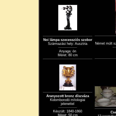
Noi lámpa szecessziós szobor
Német múlt sz
Származási hely: Ausztria
Anyaga: ón
Méret: 80 cm
Aranyozott bronz díszváza
Kidomborodó mítologiai
jelenettel
Készült: 1840-1860
Cse
Méret: 50 cm