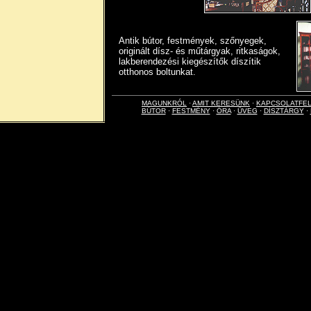
Antik bútor, festmények, szőnyegek,
originált dísz- és műtárgyak, ritkaságok,
lakberendezési kiegészítők díszítik
otthonos boltunkat.
MAGUNKRÓL
·
AMIT KERESÜNK
·
KAPCSOLATFE
BÚTOR
·
FESTMÉNY
·
ÓRA
·
ÜVEG
·
DÍSZTÁRGY
·