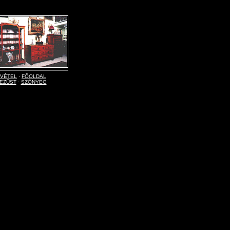
LVÉTEL
·
FŐOLDAL
EZÜST
·
SZŐNYEG