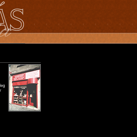
leg
y