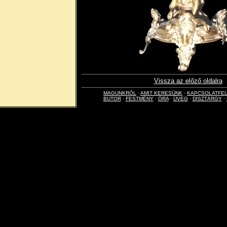
Vissza az előző oldalra
MAGUNKRÓL
·
AMIT KERESÜNK
·
KAPCSOLATFE
BÚTOR
·
FESTMÉNY
·
ÓRA
·
ÜVEG
·
DÍSZTÁRGY
·