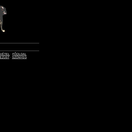
LVÉTEL
·
FŐOLDAL
EZÜST
·
SZŐNYEG