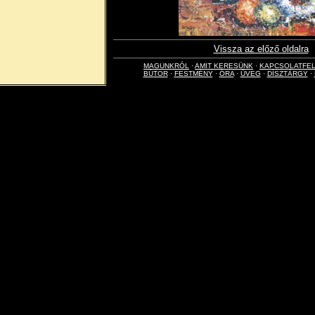
Vissza az előző oldalra
MAGUNKRÓL
·
AMIT KERESÜNK
·
KAPCSOLATFE
BÚTOR
·
FESTMÉNY
·
ÓRA
·
ÜVEG
·
DÍSZTÁRGY
·